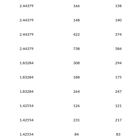
2.44379
166
158
2.44379
148
140
2.44379
422
374
2.44379
738
584
1.83284
308
294
1.83284
188
175
1.83284
264
247
1.42554
126
121
1.42554
231
217
1.42554
84
83