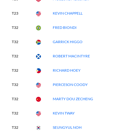
T23
KEVIN CHAPPELL
T32
FRED BIONDI
T32
GARRICK HIGGO
T32
ROBERT MACINTYRE
T32
RICHARD HOEY
T32
PIERCESON COODY
T32
MARTY DOU ZECHENG
T32
KEVIN TWAY
T32
SEUNGYUL NOH