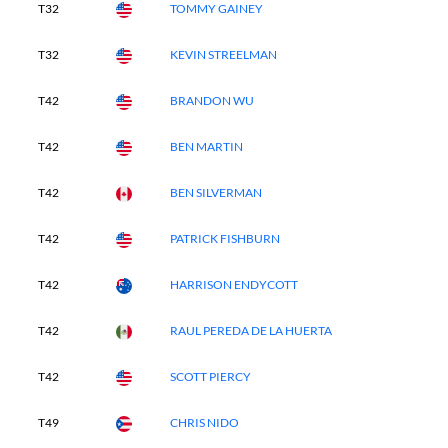
T32
TOMMY GAINEY
T32
KEVIN STREELMAN
T42
BRANDON WU
T42
BEN MARTIN
T42
BEN SILVERMAN
T42
PATRICK FISHBURN
T42
HARRISON ENDYCOTT
T42
RAUL PEREDA DE LA HUERTA
T42
SCOTT PIERCY
T49
CHRIS NIDO